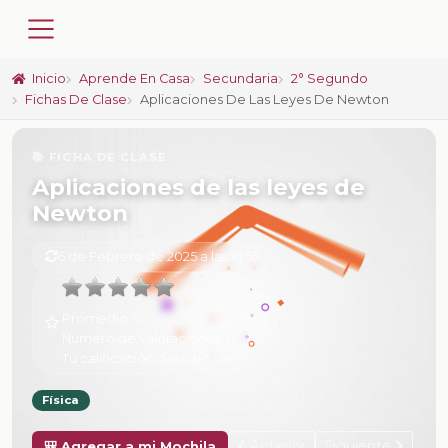
Inicio
Aprende En Casa
Secundaria
2° Segundo
Fichas De Clase
Aplicaciones De Las Leyes De Newton
📚 FICHA DE CLASE
Aplicaciones de las leyes de
Newton
6 de Febrero de 2025 a las 16:55
Promedio:
0
Número de valoraciones:
0
Tu calificación:
Sin calificar
Física
Anterior
Siguiente
🎒 Agregar a mi Mochila