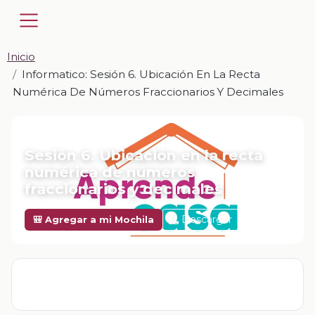
Inicio
Informatico: Sesión 6. Ubicación En La Recta
Numérica De Números Fraccionarios Y Decimales
📎 INFORMATICO · ZIP
Sesión 6. Ubicación en la recta
numérica de números
fraccionarios y decimales
Descargar
🎒 Agregar a mi Mochila