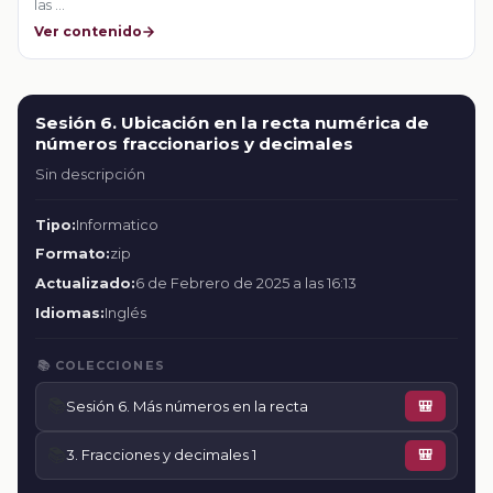
las …
Ver contenido
Sesión 6. Ubicación en la recta numérica de
números fraccionarios y decimales
Sin descripción
Tipo:
Informatico
Formato:
zip
Actualizado:
6 de Febrero de 2025 a las 16:13
Idiomas:
Inglés
📚 COLECCIONES
📚
Sesión 6. Más números en la recta
🎒
📚
3. Fracciones y decimales 1
🎒