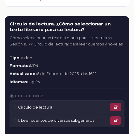
Círculo de lectura. ¿Cómo seleccionar un
texto literario para su lectura?
Cómo seleccionar un texto literario para su lectura <<
Sesión 10 << Círculo de lectura: para leer cuentos y novelas
Tipo:
Video
Formato:
MP4
Actualizado:
6 de Febrero de 2025 a las 16:12
Idiomas:
Inglés
📚 COLECCIONES
📚
Círculo de lectura
🎒
📚
1. Leer cuentos de diversos subgéneros
🎒