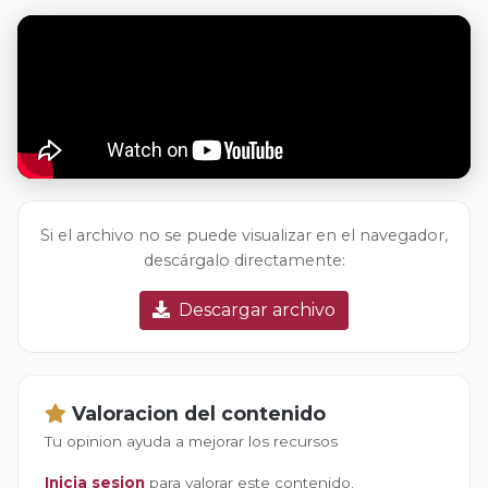
Si el archivo no se puede visualizar en el navegador,
descárgalo directamente:
Descargar archivo
Valoracion del contenido
Tu opinion ayuda a mejorar los recursos
Inicia sesion
para valorar este contenido.