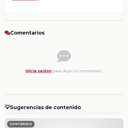
Comentarios
Inicia sesion
para dejar un comentario.
💡
Sugerencias de contenido
CONTENIDO