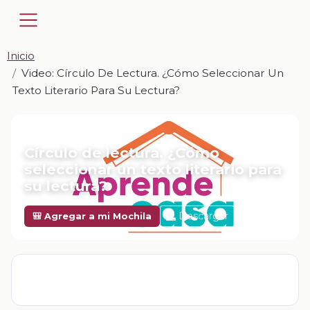
Inicio
Video: Círculo De Lectura. ¿Cómo Seleccionar Un
Texto Literario Para Su Lectura?
📎 VIDEO · MP4
Círculo de lectura. ¿Cómo
seleccionar un texto literario para
su lectura?
Descargar
🎒 Agregar a mi Mochila