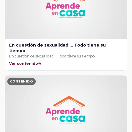
En cuestión de sexualidad…. Todo tiene su
tiempo
En cuestión de sexualidad…. Todo tiene su tiempo
Ver contenido
CONTENIDO