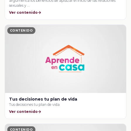
argumenta los beneficios de aplazar el inicio de las relaciones
sexuales y …
Ver contenido
CONTENIDO
Tus decisiones tu plan de vida
Tus decisiones tu plan de vida
Ver contenido
CONTENIDO