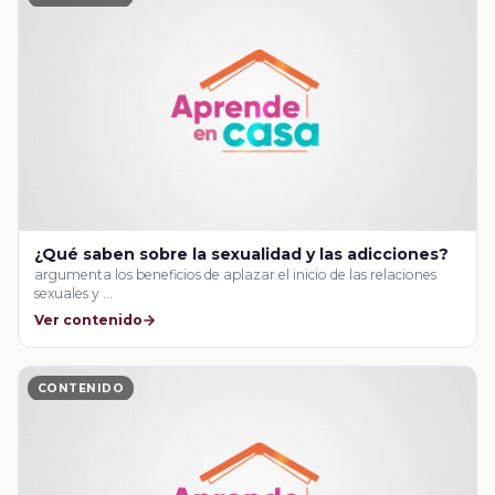
¿Qué saben sobre la sexualidad y las adicciones?
argumenta los beneficios de aplazar el inicio de las relaciones
sexuales y …
Ver contenido
CONTENIDO