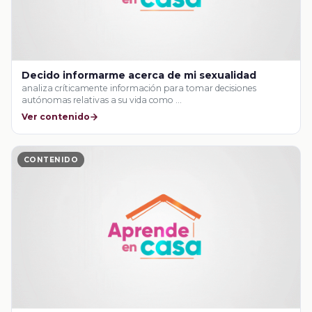
Decido informarme acerca de mi sexualidad
analiza críticamente información para tomar decisiones
autónomas relativas a su vida como …
Ver contenido
CONTENIDO