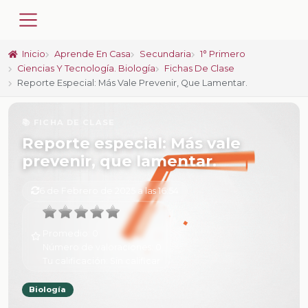
Inicio
Aprende En Casa
Secundaria
1° Primero
Ciencias Y Tecnología. Biología
Fichas De Clase
Reporte Especial: Más Vale Prevenir, Que Lamentar.
📚 FICHA DE CLASE
Reporte especial: Más vale
prevenir, que lamentar.
6 de Febrero de 2025 a las 16:54
Promedio:
0
Número de valoraciones:
0
Tu calificación:
Sin calificar
Biología