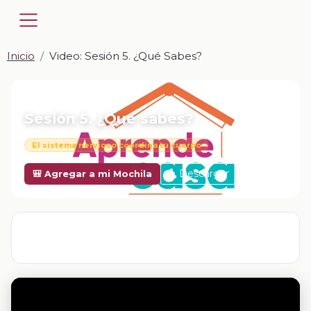
Inicio
Video: Sesión 5. ¿Qué Sabes?
📎 VIDEO · MP4
Sesión 5. ¿Qué sabes?
El sistema nervioso coordina tu cuerpo
Descargar
🎒 Agregar a mi Mochila