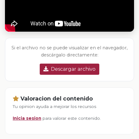
Si el archivo no se puede visualizar en el navegador,
descárgalo directamente:
Descargar archivo
Valoracion del contenido
Tu opinion ayuda a mejorar los recursos
Inicia sesion
para valorar este contenido.