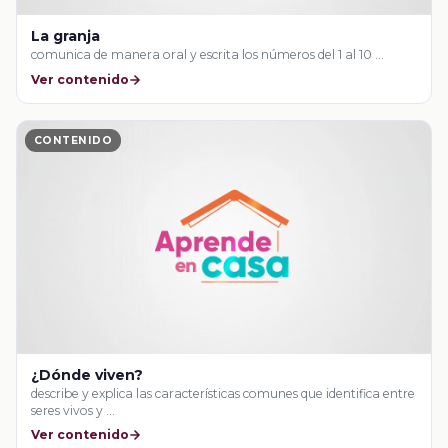
La granja
comunica de manera oral y escrita los números del 1 al 10 …
Ver contenido
CONTENIDO
¿Dónde viven?
describe y explica las características comunes que identifica entre
seres vivos y …
Ver contenido