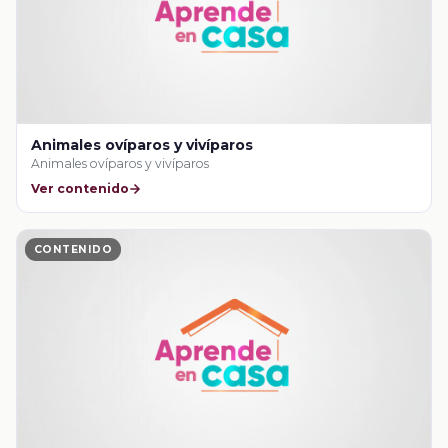
Animales ovíparos y vivíparos
Animales ovíparos y vivíparos
Ver contenido
CONTENIDO