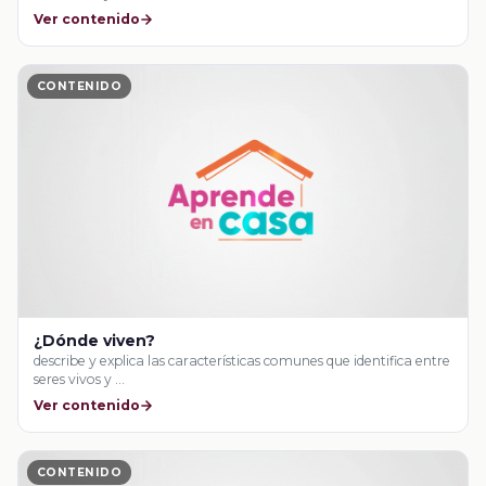
Ver contenido
CONTENIDO
¿Dónde viven?
describe y explica las características comunes que identifica entre
seres vivos y …
Ver contenido
CONTENIDO