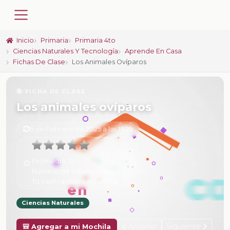
Inicio
Primaria
Primaria 4to
Ciencias Naturales Y Tecnología
Aprende En Casa
Fichas De Clase
Los Animales Ovíparos
📚 FICHA DE CLASE
Los animales ovíparos
6 de Febrero de 2025 a las 15:29
Promedio:
0
Número de valoraciones:
0
Tu calificación:
Sin calificar
Ciencias Naturales
Anterior
Siguiente
🎒 Agregar a mi Mochila