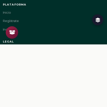
PLATAFORMA
Inicio
Regístrate
Ingresa
LEGAL
Aviso de privacidad
Términos de uso
GOBIERNO
gob.mx/sep
gob.mx
© 2026 Secretaría de Educación Pública. Todos los derechos reservados.