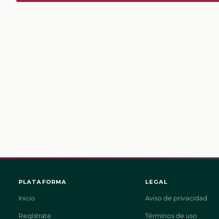
PLATAFORMA
LEGAL
Inicio
Aviso de privacidad
.
Regístrate
Términos de uso