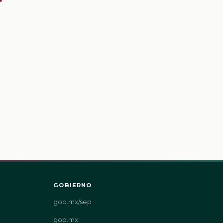
GOBIERNO
gob.mx/sep
gob.mx