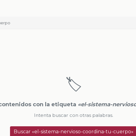
uerpo
🏷️
ontenidos con la etiqueta
«el-sistema-nervios
Intenta buscar con otras palabras.
Buscar «el-sistema-nervioso-coordina-tu-cuerpo»