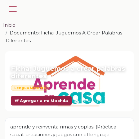
Inicio
Documento: Ficha: Juguemos A Crear Palabras
Diferentes
📎 DOCUMENTO · DOCX
Ficha: Juguemos a crear palabras
diferentes
Lengua Materna
Descargar
🎒 Agregar a mi Mochila
aprende y reinventa rimas y coplas. (Práctica
social: creaciones y juegos con el lenguaje