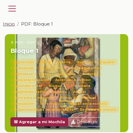
Inicio
PDF: Bloque 1
📎 PDF · PDF
Bloque 1
Exposición
Rimas
Lotería
Números
Español
Evaluación
Reglamento
Lengua materna
Biblioteca
Letras
Canciones
Carteles
Calaveras literarias
Aprender a escribir
Aprender a leer
Bloque 1
1° primaria
Fragmento del libro de texto
Anexos
Libro para el maestrto
Fichas descriptivas
Evaluación
Personas que trabajan en la escuela
Organización de las actividades
Registro de lectura
Descargar
🎒 Agregar a mi Mochila