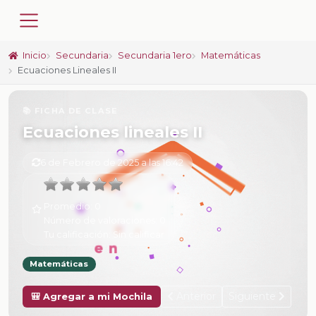
Inicio
Secundaria
Secundaria 1ero
Matemáticas
Ecuaciones Lineales II
📚 FICHA DE CLASE
Ecuaciones lineales II
6 de Febrero de 2025 a las 16:42
Promedio:
0
Número de valoraciones:
0
Tu calificación:
Sin calificar
Matemáticas
Anterior
Siguiente
🎒 Agregar a mi Mochila