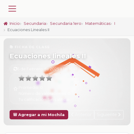
Inicio
Secundaria
Secundaria 1ero
Matemáticas
I
Ecuaciones Lineales II
📚 FICHA DE CLASE
Ecuaciones lineales II
6 de Febrero de 2025 a las 16:41
Promedio:
0
Número de valoraciones:
0
Tu calificación:
Sin calificar
Anterior
Siguiente
🎒 Agregar a mi Mochila