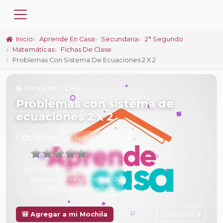
Inicio
Aprende En Casa
Secundaria
2° Segundo
Matemáticas
Fichas De Clase
Problemas Con Sistema De Ecuaciones 2 X 2
📚 FICHA DE CLASE
Problemas con sistema de
ecuaciones 2 x 2
6 de Febrero de 2025 a las 17:05
Promedio:
0
Número de valoraciones:
0
Tu calificación:
Sin calificar
Anterior
Siguiente
🎒 Agregar a mi Mochila