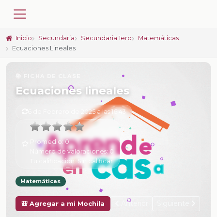
Inicio
Secundaria
Secundaria 1ero
Matemáticas
Ecuaciones Lineales
📚 FICHA DE CLASE
Ecuaciones lineales
6 de Febrero de 2025 a las 16:43
Promedio:
0
Número de valoraciones:
0
Tu calificación:
Sin calificar
Matemáticas
Anterior
Siguiente
🎒 Agregar a mi Mochila