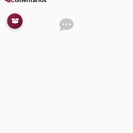
Comentarios
Inicia sesion
para dejar un comentario.
💡
Sugerencias de contenido
CONTENIDO