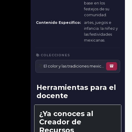
base en los
festejos de su
comunidad.
Contenido Específico:
artes, juegos e
infancia: la niñez y
las festividades
mexicanas.
📚 COLECCIONES
📚
El color y las tradiciones mexicanas
🎒
Herramientas para el
docente
¿Ya conoces al
Creador de
Recursos