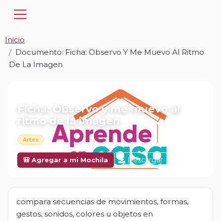
Inicio
Documento: Ficha: Observo Y Me Muevo Al Ritmo
De La Imagen
📎 DOCUMENTO · DOCX
Ficha: Observo y me muevo al
ritmo de la imagen
Artes
Descargar
🎒 Agregar a mi Mochila
compara secuencias de movimientos, formas,
gestos, sonidos, colores u objetos en