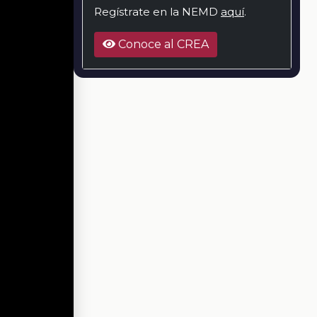
Regístrate en la NEMD
aquí
.
Conoce al CREA