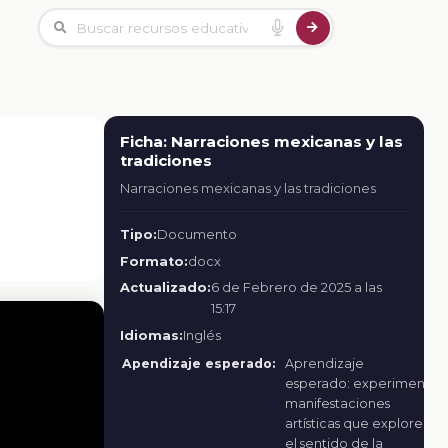
Ficha: Narraciones mexicanas y las
tradiciones
Narraciones mexicanas y las tradiciones
Tipo:
Documento
Formato:
docx
Actualizado:
6 de Febrero de 2025 a las
15:17
Idiomas:
Inglés
Apendizaje esperado:
Aprendizaje
esperado: experimenta
manifestaciones
artísticas que exploren
el sentido de la