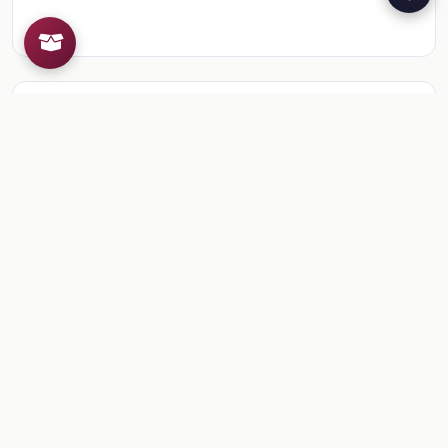
Recursos de la colección
4
📎
La entidad donde vivo. Guanajuato, 3° Primaria
📎
Bloque 1: El paisaje de mi localidad
📎
Bloque 2: Convivencia y cambio en mi localidad
📎
Bloque 3: Mi localidad es parte de México