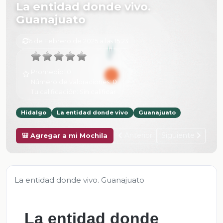
La entidad donde vivo.
Guanajuato
6 de Febrero de 2025 a las 15:23
Promedio:
0
Número de valoraciones:
0
Tu calificación:
Sin calificar
Hidalgo
La entidad donde vivo
Guanajuato
Anterior
Siguiente
🎒 Agregar a mi Mochila
La entidad donde vivo. Guanajuato
La entidad donde