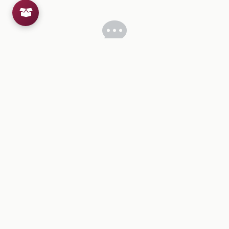
Inicia sesion
para dejar un comentario.
💡
Sugerencias de contenido
CONTENIDO