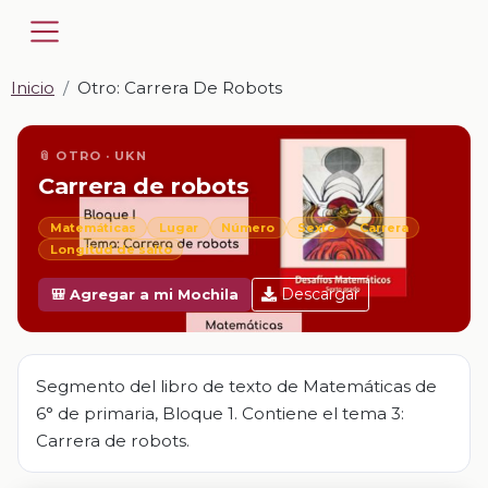
Inicio
Otro: Carrera De Robots
📎 OTRO · UKN
Carrera de robots
Matemáticas
Lugar
Número
Sexto
Carrera
Longitud de salto
Descargar
🎒 Agregar a mi Mochila
Segmento del libro de texto de Matemáticas de
6° de primaria, Bloque 1. Contiene el tema 3:
Carrera de robots.