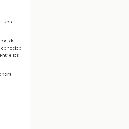
os una
como de
a conocido
entre los
onora.