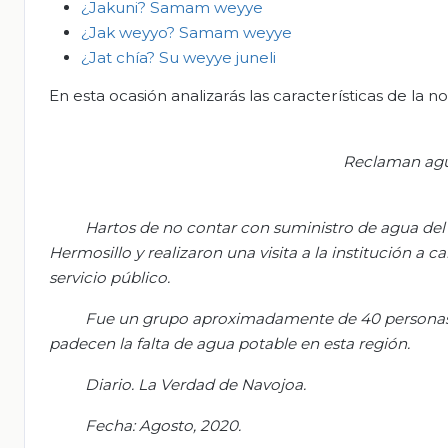
¿
Jakuni
?
S
amam
weyye
¿
Jak
weyyo
?
S
amam
weyye
¿
Jat
chía? S
u
weyye
juneli
En esta ocasión analizarás las características de la no
Reclaman ag
Hartos de no contar con suministro de agua del 
Hermosillo y realizaron una visita a la institución a ca
servicio público.
Fue un grupo aproximadamente de 40 personas
padecen la falta de agua potable en esta región.
Diario. La Verdad de Navojoa.
Fecha: Agosto, 2020.