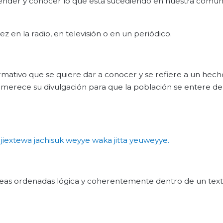
nder y conocer lo que está sucediendo en nuestra comun
 en la radio, en televisión o en un periódico.
ormativo que se quiere dar a conocer y se refiere a un hech
erece su divulgación para que la población se entere de
jiextewa
jachisuk
weyye
waka
jitta
yeuweyye
.
deas ordenadas lógica y coherentemente dentro de un text