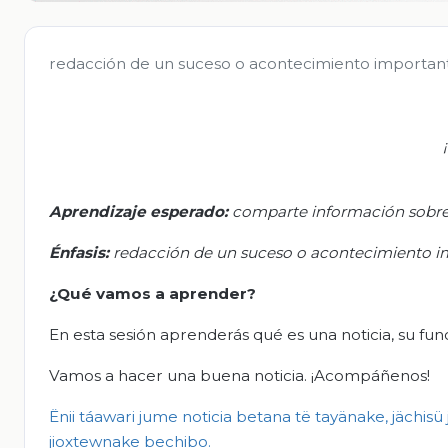
redacción de un suceso o acontecimiento importan
Aprendizaje esperado:
c
omparte información sobre
Énfasis
:
r
edacción de un suceso o acontecimiento i
¿Qué vamos a aprender?
En esta sesión aprenderás qué es una noticia, su func
Vamos a hacer una buena noticia. ¡Acompáñenos!
Ë
nii
táawari
jume noticia
betana
të
tayänake
,
jächisü
jioxtewnake
bechibo
.