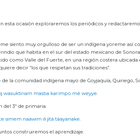
 en esta ocasión exploraremos los periódicos y redactarem
 me siento muy orgulloso de ser un indígena yoreme así 
rindio que habita en el sur del estado mexicano de Sonor
cido como Valle del Fuerte, en una región costera ubicada 
iere decir “los que respetan sus tradiciones”.
 de la comunidad indígena mayo de Goyjaquía, Quiriego, S
ij
wasuktiriam
mastia
karïmpo
më
weyye
.
 del 3º de primaria.
te
simem
naawim
ili
jitä
täayanake
.
untos construiremos el aprendizaje.