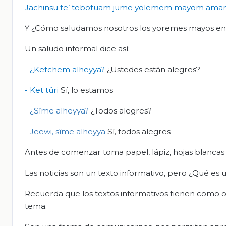
Jachinsu
te’
tebotuam
jume
yolemem
mayom
aman
Y ¿Cómo saludamos nosotros los yoremes mayos en e
Un saludo informal dice así:
-
¿
Ketchëm
alheyya?
¿Ustedes están alegres?
-
Ket
türi
Sí, lo estamos
-
¿
Sîme
alheyya?
¿Todos alegres?
-
Jeewi
,
sîme
alheyya
Sí, todos alegres
Antes de comenzar toma papel, lápiz, hojas blancas
Las noticias son un texto informativo, pero ¿Qué es 
Recuerda que los textos informativos tienen como o
tema.