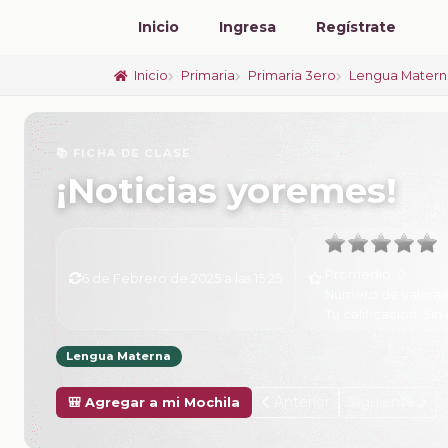
Inicio
Ingresa
Regístrate
Inicio
Primaria
Primaria 3ero
Lengua Matern
📚 FICHA DE CLASE
¡Noticias yoremes!
Promedio:
0
6 de Febrero de 2025 a las 15:25
Número de valorac
Tu calificación:
Sin 
Lengua Materna
Anterior
Siguiente
🎒 Agregar a mi Mochila