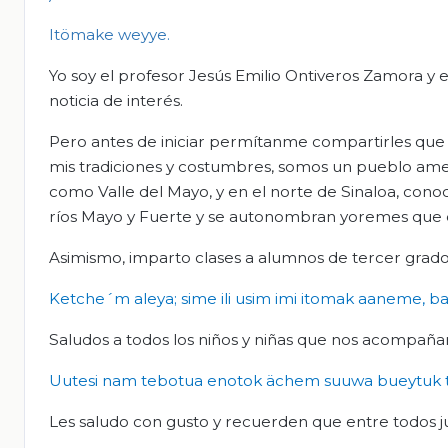
Itömake
weyye
.
Yo soy el profesor Jesús Emilio Ontiveros Zamora y
noticia de interés.
Pero antes de iniciar permítanme compartirles que
mis tradiciones y costumbres, somos un pueblo ame
como Valle del Mayo, y en el norte de Sinaloa, cono
ríos Mayo y Fuerte y se autonombran yoremes que qu
Asimismo, imparto clases a alumnos de tercer grado
Ketche´m
aleya;
sime
ili
usim
imi
itomak
aaneme
,
ba
Saludos a todos los niños y niñas que nos acompañan
Uutesi
nam
tebotua
enotok
ächem
suuwa
bueytuk
Les saludo con gusto y recuerden que entre todos j