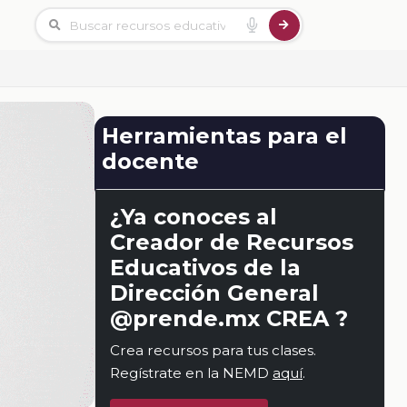
Herramientas para el
docente
¿Ya conoces al
Creador de Recursos
Educativos de la
Dirección General
@prende.mx CREA ?
Crea recursos para tus clases.
Regístrate en la NEMD
aquí
.