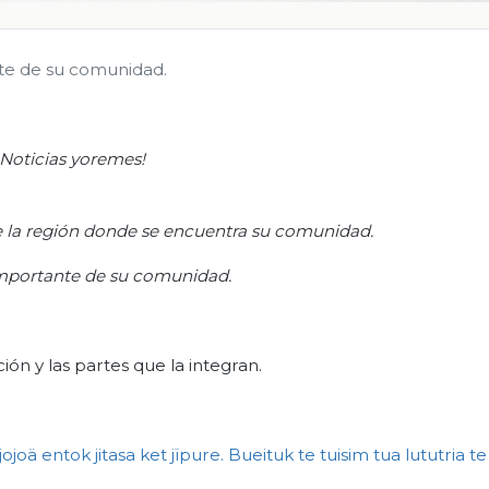
te de su comunidad.
¡Noticias
yoremes
!
 la región donde se encuentra su comunidad.
mportante de su comunidad.
ión y las partes que la integran.
jojoä
entok
jitasa
ket
jïpure
.
Bueituk
te
tuisim
tua
lututria
te