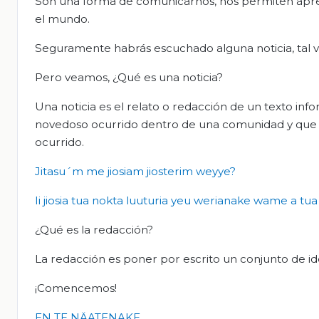
Son una forma de comunicarnos, nos permiten apre
el mundo.
Seguramente habrás escuchado alguna noticia, tal vez
Pero veamos, ¿Qué es una noticia?
Una noticia es el relato o redacción de un texto inf
novedoso ocurrido dentro de una comunidad y que m
ocurrido.
Jitasu´m
me
jiosiam
jiosterim
weyye
?
Ii
jiosia
tua
nokta
luuturia
yeu
werianake
wame
a
tua
¿Qué es la redacción?
La redacción es poner por escrito un conjunto de i
¡Comencemos!
EN TE NÄATENAKE