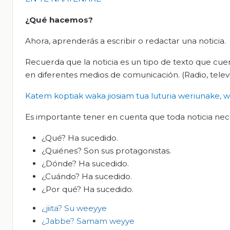
¿Qué hacemos?
Ahora, aprenderás a escribir o redactar una noticia.
Recuerda que la noticia es un tipo de texto que cue
en diferentes medios de comunicación. (Radio, televi
Katem
koptiak
waka
jiosiam
tua
luturia
weriunake
,
w
Es importante tener en cuenta que toda noticia neces
¿Qué? Ha sucedido.
¿Quiénes? Son sus protagonistas.
¿Dónde? Ha sucedido.
¿Cuándo? Ha sucedido.
¿Por qué? Ha sucedido.
¿
jiita
? Su
weeyye
¿
Jabbe
?
S
amam
weyye