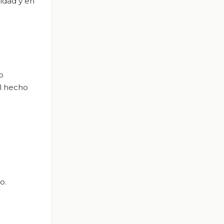
idad y en
o
l hecho
o.