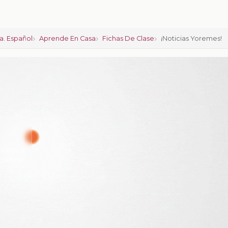
a. Español
Aprende En Casa
Fichas De Clase
¡Noticias Yoremes!
iones:
0
calificar