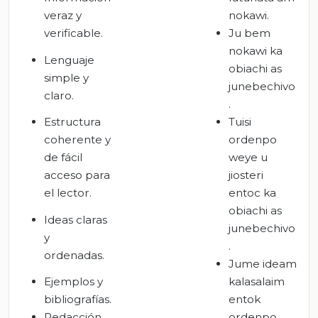
veraz y
nokawi.
verificable.
Ju bem
nokawi ka
Lenguaje
obiachi as
simple y
junebechivo
claro.
.
Estructura
Tuisi
coherente y
ordenpo
de fácil
weye u
acceso para
jiosteri
el lector.
entoc ka
obiachi as
Ideas claras
junebechivo
y
.
ordenadas.
Jume ideam
Ejemplos y
kalasalaim
bibliografías.
entok
Redacción
ordenpo.