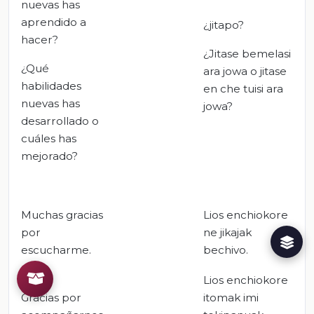
nuevas has
aprendido a
¿jitapo?
hacer?
¿Jitase bemelasi
¿Qué
ara jowa o jitase
habilidades
en che tuisi ara
nuevas has
jowa?
desarrollado o
cuáles has
mejorado?
Muchas gracias
Lios enchiokore
por
ne jikajak
escucharme.
bechivo.
Lios enchiokore
Gracias por
itomak imi