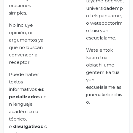
tayame bechivo,
oraciones
universidademp
simples.
o tekipanuame,
o watedoctorim
No incluye
o tuisi yun
opinión, ni
escuelalame.
argumentos ya
que no buscan
Wate entok
convencer al
katim tua
receptor.
obiachi ume
gentem ka tua
Puede haber
yun
textos
escuelalame as
informativos
es
junenakebechiv
pecializados
co
o.
n lenguaje
académico o
técnico,
o
divulgativos
c