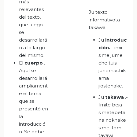
más
relevantes
Ju texto
del texto,
informativota
que luego
takawa.
se
desarrollará
Ju
introduc
n a lo largo
ción. -
imii
del mismo.
sime jume
El
cuerpo
. -
che tuisi
Aquí se
junemachik
desarrollará
ama
ampliament
jiostenake.
e el tema
Ju
takawa
.-
que se
Imite beja
presentó en
simetebeta
la
na noknake
introducció
sime itom
n. Se debe
tayawi