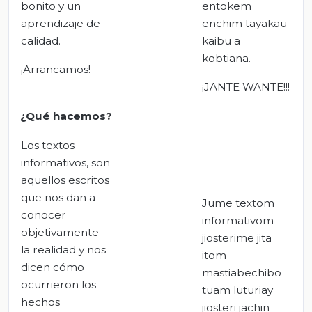
bonito y un
entokem
aprendizaje de
enchim tayakau
calidad.
kaibu a
kobtiana.
¡Arrancamos!
¡JANTE WANTE!!!
¿Qué hacemos?
Los textos
informativos, son
aquellos escritos
que nos dan a
Jume textom
conocer
informativom
objetivamente
jiosterime jita
la realidad y nos
itom
dicen cómo
mastiabechibo
ocurrieron los
tuam luturiay
hechos
jiosteri jachin