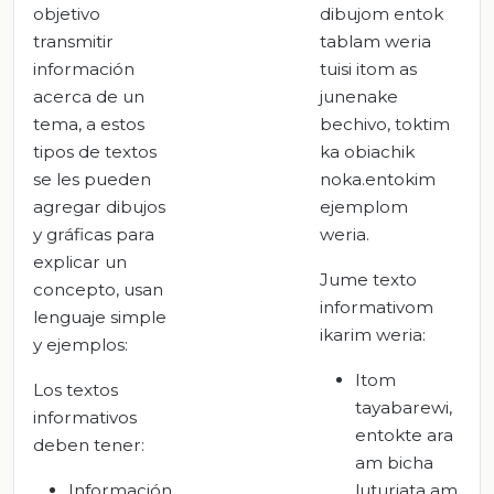
objetivo
dibujom entok
transmitir
tablam weria
información
tuisi itom as
acerca de un
junenake
tema, a estos
bechivo, toktim
tipos de textos
ka obiachik
se les pueden
noka.entokim
agregar dibujos
ejemplom
y gráficas para
weria.
explicar un
Jume texto
concepto, usan
informativom
lenguaje simple
ikarim weria:
y ejemplos:
Itom
Los textos
tayabarewi,
informativos
entokte ara
deben tener:
am bicha
Información
luturiata am