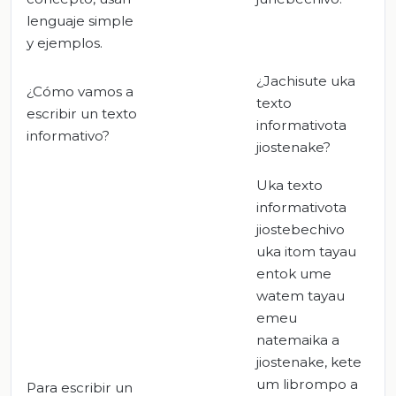
lenguaje simple
y ejemplos.
¿Jachisute uka
¿Cómo vamos a
texto
escribir un texto
informativota
informativo?
jiostenake?
Uka texto
informativota
jiostebechivo
uka itom tayau
entok ume
watem tayau
emeu
natemaika a
jiostenake, kete
um librompo a
Para escribir un