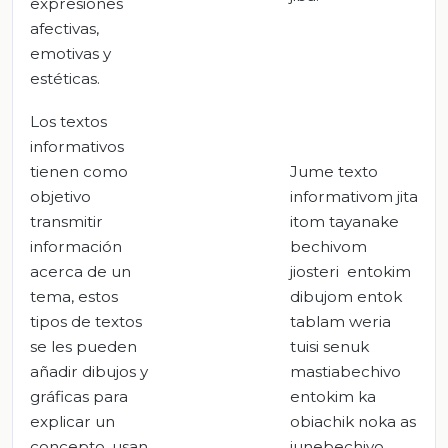
expresiones
afectivas,
emotivas y
estéticas.
Los textos
informativos
tienen como
Jume texto
objetivo
informativom jita
transmitir
itom tayanake
información
bechivom
acerca de un
jiosteri entokim
tema, estos
dibujom entok
tipos de textos
tablam weria
se les pueden
tuisi senuk
añadir dibujos y
mastiabechivo
gráficas para
entokim ka
explicar un
obiachik noka as
concepto, usan
junebechivo.