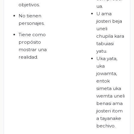
objetivos.
ua.
U ama
No tienen
jiosteri beja
personajes.
uneli
Tiene como
chupila kara
propósito
tabuiasi
mostrar una
yatu.
realidad.
Uka yata,
uka
jowamta,
entok
simeta uka
wemta uneli
benasi ama
jiosteri itom
a tayanake
bechivo.