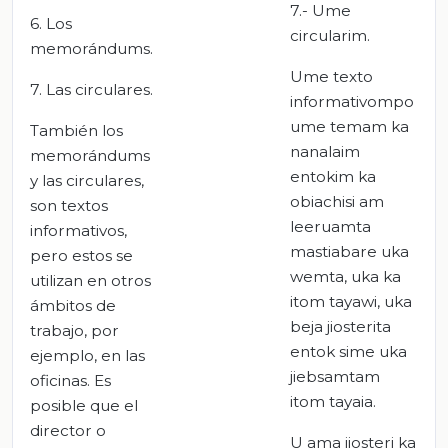
7.- Ume
6. Los
circularim.
memorándums.
Ume texto
7. Las circulares.
informativompo
ume temam ka
También los
nanalaim
memorándums
entokim ka
y las circulares,
obiachisi am
son textos
leeruamta
informativos,
mastiabare uka
pero estos se
wemta, uka ka
utilizan en otros
itom tayawi, uka
ámbitos de
beja jiosterita
trabajo, por
entok sime uka
ejemplo, en las
jiebsamtam
oficinas. Es
itom tayaia.
posible que el
director o
U ama jiosteri ka