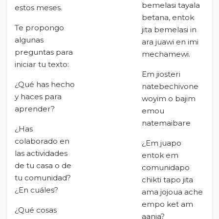
bemelasi tayala
estos meses.
betana, entok
Te propongo
jita bemelasi in
algunas
ara juawi en imi
preguntas para
mechamewi.
iniciar tu texto:
Em jiosteri
¿Qué has hecho
natebechivone
y haces para
woyim o bajim
aprender?
emou
natemaibare
¿Has
colaborado en
¿Em juapo
las actividades
entok em
de tu casa o de
comunidapo
tu comunidad?
chikti tapo jita
¿En cuáles?
ama jojoua ache
empo ket am
¿Qué cosas
aania?