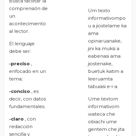
busca facilitar la
comprensión de
Um texto
un
informativompo
acontecimiento
u a jiostelame ka
al lector.
ama
opinaruanake,
El lenguaje
jini ka muksi a
debe ser:
eabenasi ama
-preciso
,
jiostenake,
enfocado en un
buetuk katim a
tema;
leeruamta
tabuiasi e-i-a.
-conciso
, es
decir, con datos
Ume textom
fundamentales.
informativom
wateca che
-claro
, con
obiachi ume
redacción
gentem che jita
sencilla y