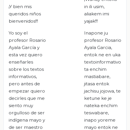
¡Y bien mis
in ili usim,
queridos niños
aliakem imi
bienvenidos!!!
yajak!!!
Yo soy el
Inapone ju
profesor Rosario
profesor Rosario
Ayala García y
Ayala Garcia,
esta vez quiero
entok ne en uka
enseñarles
textoinformativo
sobre los textos
ta enchim
informativos,
mastiabare,
pero antes de
jitasa entok
empezar quiero
jachisu jojowa, te
decirles que me
ketune ke je
siento muy
nateka enchim
orgulloso de ser
teswabare,
indígena mayo y
inapo yoreme
de ser maestro
mayo entok ne