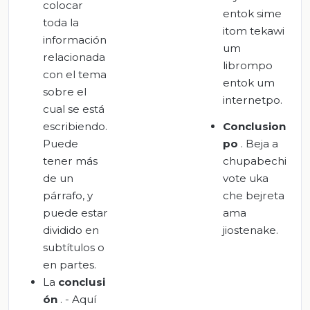
colocar
entok sime
toda la
itom tekawi
información
um
relacionada
librompo
con el tema
entok um
sobre el
internetpo.
cual se está
escribiendo.
Conclusion
Puede
po
. Beja a
tener más
chupabechi
de un
vote uka
párrafo, y
che bejreta
puede estar
ama
dividido en
jiostenake.
subtítulos o
en partes.
La
conclusi
ón
. - Aquí