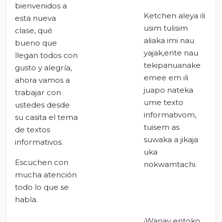
bienvenidos a
Ketchen aleya ili
esta nueva
usim tulisim
clase, qué
aliaka imi nau
bueno que
yajak,ente nau
llegan todos con
tekipanuanake
gusto y alegría,
emee em ili
ahora vamos a
juapo nateka
trabajar con
ume texto
ustedes desde
informativom,
su casita el tema
tuisem as
de textos
suwaka a jikaja
informativos.
uka
Escuchen con
nokwamtachi.
mucha atención
todo lo que se
habla.
¡Wanay entoko