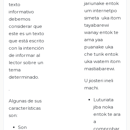
jariunake entok
texto
um internetpo
informativo
simeta uka itom
debemos
tayabarewi
considerar que
wanay entok te
este es un texto
ama yaa
que está escrito
puanake uka
con la intención
che turik entok
de informar al
uka watem itom
lector sobre un
mastiabarewi.
tema
determinado.
U jiosteri ineli
machi.
.
Luturiata
Algunas de sus
jiba noka
características
entok te ara
son:
a
Son
comprobar