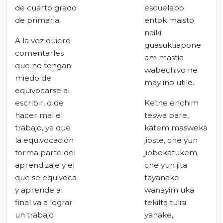
de cuarto grado
escuelapo
de primaria.
entok maisto
naiki
A la vez quiero
guasuktiapone
comentarles
am mastia
que no tengan
wabechivo ne
miedo de
may ino utile.
equivocarse al
escribir, o de
Ketne enchim
hacer mal el
teswa bare,
trabajo, ya que
katem masweka
la equivocación
jioste, che yun
forma parte del
jiobekatukem,
aprendizaje y el
che yun jita
que se equivoca
tayanake
y aprende al
wanayim uka
final va a lograr
tekilta tulisi
un trabajo
yanake,