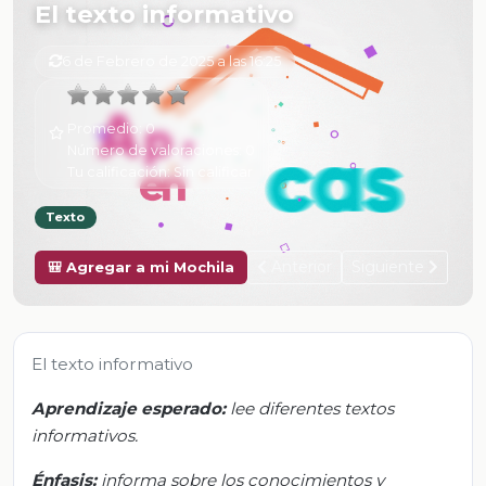
El texto informativo
6 de Febrero de 2025 a las 16:25
Promedio:
0
Número de valoraciones:
0
Tu calificación:
Sin calificar
Texto
Anterior
Siguiente
🎒 Agregar a mi Mochila
El texto informativo
Aprendizaje esperado:
lee diferentes textos
informativos.
Énfasis:
informa sobre los conocimientos y