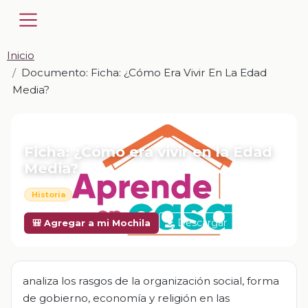
Inicio
Documento: Ficha: ¿Cómo Era Vivir En La Edad
Media?
📎 DOCUMENTO · DOCX
Ficha: ¿Cómo era vivir en la Edad
Media?
Historia
Descargar
🎒 Agregar a mi Mochila
analiza los rasgos de la organización social, forma
de gobierno, economía y religión en las