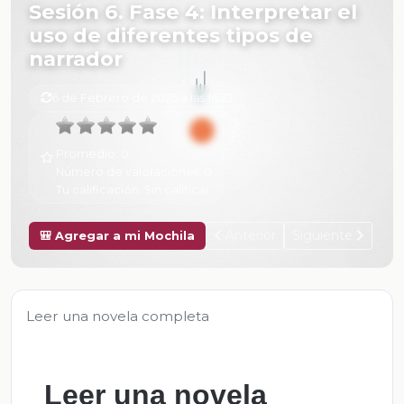
Sesión 6. Fase 4: Interpretar el
uso de diferentes tipos de
narrador
6 de Febrero de 2025 a las 16:22
Promedio:
0
Número de valoraciones:
0
Tu calificación:
Sin calificar
Anterior
Siguiente
🎒 Agregar a mi Mochila
Leer una novela completa
Leer una novela