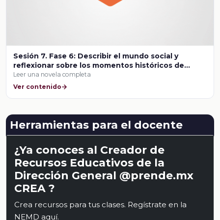
Sesión 7. Fase 6: Describir el mundo social y
reflexionar sobre los momentos históricos de
referencia
Leer una novela completa
Ver contenido
Herramientas para el docente
¿Ya conoces al Creador de
Recursos Educativos de la
Dirección General @prende.mx
CREA ?
Crea recursos para tus clases. Regístrate en la
NEMD
aquí
.