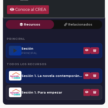
Conoce al CREA
Recursos
Relacionados
PRINCIPAL
Sesión
▶️
🎒
PRINCIPAL
TODOS LOS RECURSOS
Sesión 1. La novela contemporánea y el público joven
🎒
Sesión 1. Para empezar
🎒