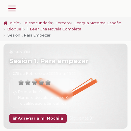
Inicio
Telesecundaria
Tercero
Lengua Materna. Español
Bloque 1
1. Leer Una Novela Completa
Sesión 1. Para Empezar
📚 SESIÓN
Sesión 1. Para empezar
6 de Febrero de 2025 a las 16:22
Promedio:
0
Número de valoraciones:
0
Tu calificación:
Sin calificar
Siguiente
🎒 Agregar a mi Mochila