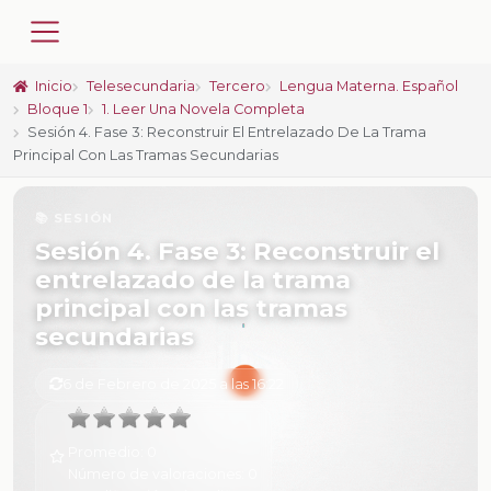
Inicio
Telesecundaria
Tercero
Lengua Materna. Español
Bloque 1
1. Leer Una Novela Completa
Sesión 4. Fase 3: Reconstruir El Entrelazado De La Trama
Principal Con Las Tramas Secundarias
📚 SESIÓN
Sesión 4. Fase 3: Reconstruir el
entrelazado de la trama
principal con las tramas
secundarias
6 de Febrero de 2025 a las 16:22
Promedio:
0
Número de valoraciones:
0