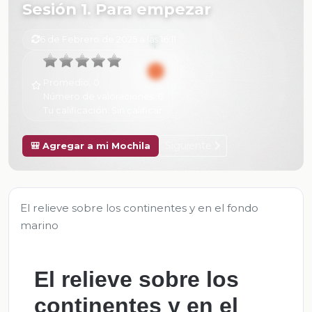
Sesión 1. Para empezar
6 de Febrero de 2025 a las 16:11
Promedio:
0
Número de valoraciones:
0
Tu calificación:
Sin calificar
Siguiente
🎒 Agregar a mi Mochila
El relieve sobre los continentes y en el fondo
marino
El relieve sobre los
continentes y en el