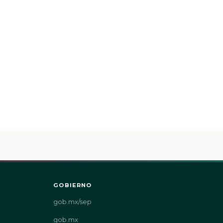
GOBIERNO
gob.mx/sep
gob.mx