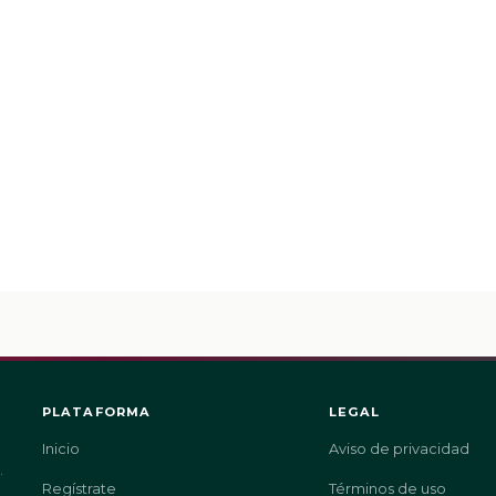
PLATAFORMA
LEGAL
Inicio
Aviso de privacidad
.
Regístrate
Términos de uso