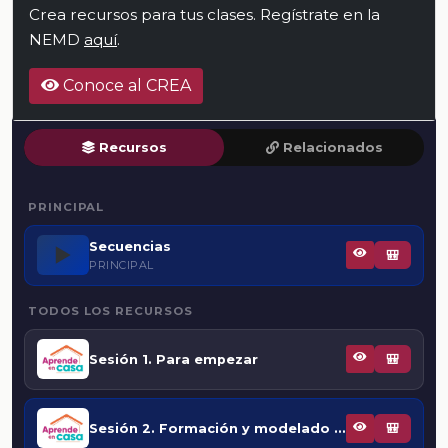
Crea recursos para tus clases. Regístrate en la
NEMD
aquí
.
Conoce al CREA
Recursos
Relacionados
PRINCIPAL
Secuencias
▶️
🎒
PRINCIPAL
TODOS LOS RECURSOS
Sesión 1. Para empezar
🎒
Sesión 2. Formación y modelado del relieve
🎒