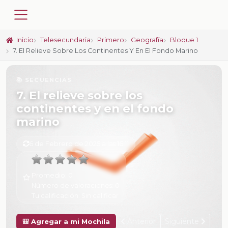
Inicio
Telesecundaria
Primero
Geografía
Bloque 1
7. El Relieve Sobre Los Continentes Y En El Fondo Marino
📚 SECUENCIAS
7. El relieve sobre los
continentes y en el fondo
marino
6 de Febrero de 2025 a las 16:11
Promedio:
0
Número de valoraciones:
0
Tu calificación:
Sin calificar
Anterior
Siguiente
🎒 Agregar a mi Mochila