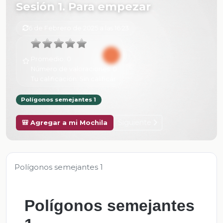
Sesión 1. Para empezar
6 de Febrero de 2025 a las 16:23
Promedio:
0
Número de valoraciones:
0
Tu calificación:
Sin calificar
Polígonos semejantes 1
Siguiente
🎒 Agregar a mi Mochila
Polígonos semejantes 1
Polígonos semejantes