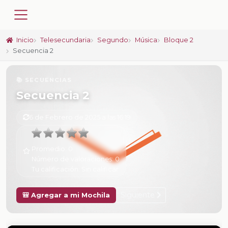
Inicio
Telesecundaria
Segundo
Música
Bloque 2
Secuencia 2
📚 SECUENCIAS
Secuencia 2
6 de Febrero de 2025 a las 16:19
Promedio:
0
Número de valoraciones:
0
Tu calificación:
Sin calificar
Siguiente
🎒 Agregar a mi Mochila