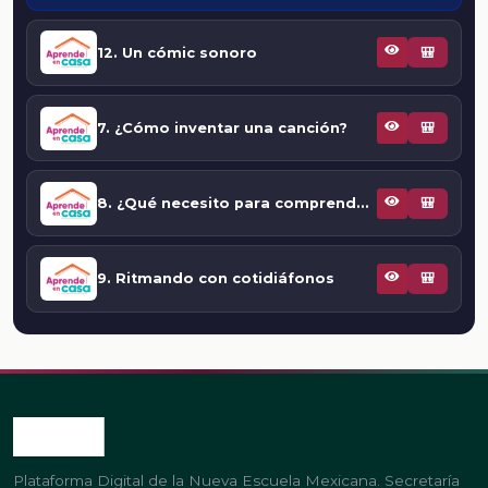
12. Un cómic sonoro
🎒
7. ¿Cómo inventar una canción?
🎒
8. ¿Qué necesito para comprender lo que canto?
🎒
9. Ritmando con cotidiáfonos
🎒
Plataforma Digital de la Nueva Escuela Mexicana. Secretaría