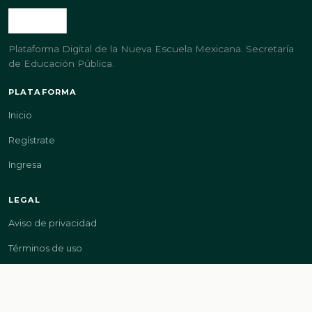
Plataforma Digital de la Nueva Escuela Mexicana. Secretaría
de Educación Pública.
PLATAFORMA
Inicio
Regístrate
Ingresa
LEGAL
Aviso de privacidad
Términos de uso
GOBIERNO
gob.mx/sep