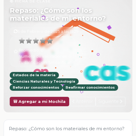
📚 FICHA DE CLASE
Repaso: ¿Cómo son los
materiales de mi entorno?
6 de Febrero de 2025 a las 15:29
Promedio:
0
Número de valoraciones:
0
Tu calificación:
Sin calificar
Estados de la materia
Ciencias Naturales y Tecnología
Reforzar conocimientos
Reafirmar conocimientos
Anterior
Siguiente
🎒 Agregar a mi Mochila
Repaso: ¿Cómo son los materiales de mi entorno?