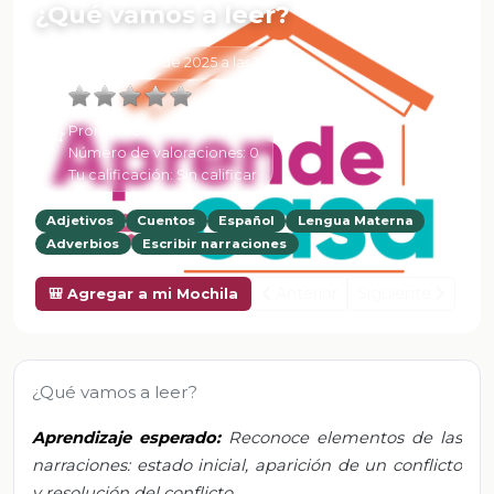
¿Qué vamos a leer?
6 de Febrero de 2025 a las 15:34
Promedio:
0
Número de valoraciones:
0
Tu calificación:
Sin calificar
Adjetivos
Cuentos
Español
Lengua Materna
Adverbios
Escribir narraciones
Anterior
Siguiente
🎒 Agregar a mi Mochila
¿Qué vamos a leer?
Aprendizaje esperado:
Reconoce elementos de las
narraciones: estado inicial, aparición de un conflicto
y resolución del conflicto.