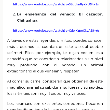
https://www.youtube.com/watch?v=SEdbkn8yxXU&t=1s
La enseñanza del venado: El cazador.
Chihuahua.
https://www.youtube.com/watch?v=CdwXYpoCkyA&t=6s
A través de estas leyendas o mitos, puedes conocer
más a quienes las cuentan, en este caso, al pueblo
rarámuri. Ellos, por ejemplo, te dejan ver en esta
narración que se consideran relacionados a un nivel
muy profundo con el venado, un animal
extraordinario al que veneran y respetan.
Al comer su carne, consideran que obtienen de este
magnífico animal su sabiduría, su fuerza y su rapidez,
los rarámuris son muy rápidos, muy veloces.
Los rarámuris son excelentes corredores. Recorren
grandes distancias y lo hacen con mucha rapidez.