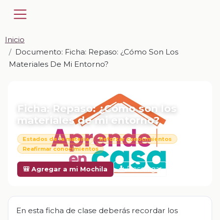
Inicio
Documento: Ficha: Repaso: ¿Cómo Son Los
Materiales De Mi Entorno?
📎 DOCUMENTO · DOCX
Ficha: Repaso: ¿Cómo son los
materiales de mi entorno?
Estados de la materia
Reforzar conocimientos
Reafirmar conocimientos
Descargar
🎒 Agregar a mi Mochila
En esta ficha de clase deberás recordar los