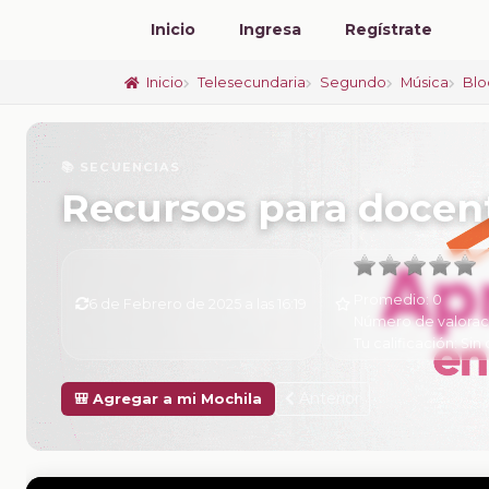
Inicio
Ingresa
Regístrate
Inicio
Telesecundaria
Segundo
Música
Blo
📚 SECUENCIAS
Recursos para docen
Promedio:
0
6 de Febrero de 2025 a las 16:19
Número de valorac
Tu calificación:
Sin 
Anterior
🎒 Agregar a mi Mochila