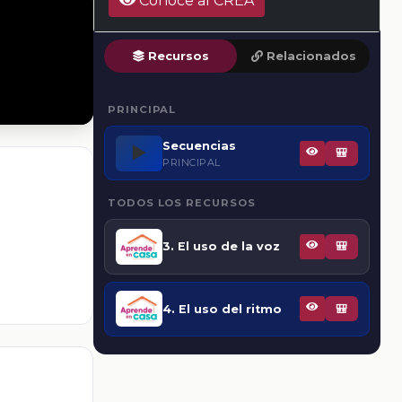
Conoce al CREA
Recursos
Relacionados
PRINCIPAL
Secuencias
▶️
🎒
PRINCIPAL
TODOS LOS RECURSOS
3. El uso de la voz
🎒
4. El uso del ritmo
🎒