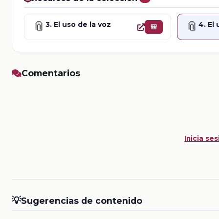
📎
📎
3. El uso de la voz
4. El
🎒
Comentarios
Inicia ses
💡
Sugerencias de contenido