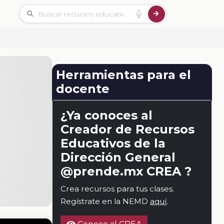
Herramientas para el
docente
¿Ya conoces al
Creador de Recursos
Educativos de la
Dirección General
@prende.mx CREA ?
Crea recursos para tus clases.
Regístrate en la NEMD
aquí
.