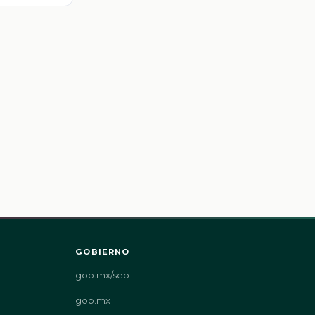
GOBIERNO
gob.mx/sep
gob.mx