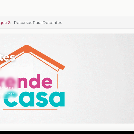
que 2
Recursos Para Docentes
tes
iones:
0
calificar