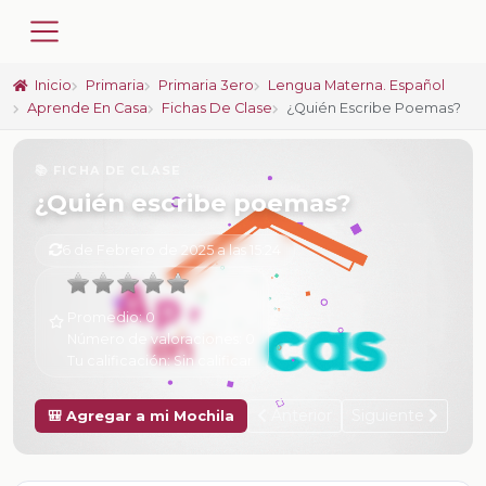
Inicio
Primaria
Primaria 3ero
Lengua Materna. Español
Aprende En Casa
Fichas De Clase
¿Quién Escribe Poemas?
📚 FICHA DE CLASE
¿Quién escribe poemas?
6 de Febrero de 2025 a las 15:24
Promedio:
0
Número de valoraciones:
0
Tu calificación:
Sin calificar
Anterior
Siguiente
🎒 Agregar a mi Mochila