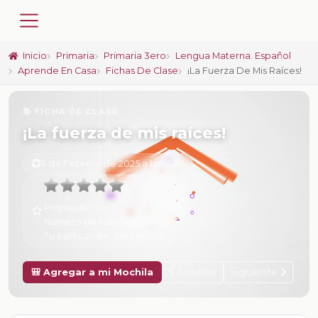
Inicio
Primaria
Primaria 3ero
Lengua Materna. Español
Aprende En Casa
Fichas De Clase
¡La Fuerza De Mis Raíces!
📚 FICHA DE CLASE
¡La fuerza de mis raíces!
6 de Febrero de 2025 a las 15:24
Promedio:
0
Número de valoraciones:
0
Tu calificación:
Sin calificar
Anterior
Siguiente
🎒 Agregar a mi Mochila