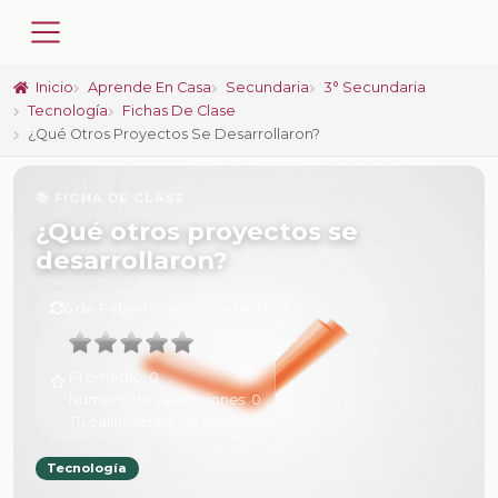
Inicio
Aprende En Casa
Secundaria
3° Secundaria
Tecnología
Fichas De Clase
¿Qué Otros Proyectos Se Desarrollaron?
📚 FICHA DE CLASE
¿Qué otros proyectos se
desarrollaron?
6 de Febrero de 2025 a las 17:26
Promedio:
0
Número de valoraciones:
0
Tu calificación:
Sin calificar
Tecnología