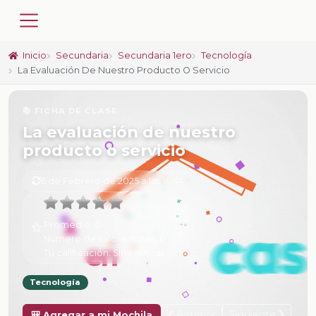
Inicio
Secundaria
Secundaria 1ero
Tecnología
La Evaluación De Nuestro Producto O Servicio
📚 FICHA DE CLASE
La evaluación de nuestro
producto o servicio
6 de Febrero de 2025 a las 16:44
Promedio:
0
Número de valoraciones:
0
Tu calificación:
Sin calificar
Tecnología
Anterior
Siguiente
🎒 Agregar a mi Mochila