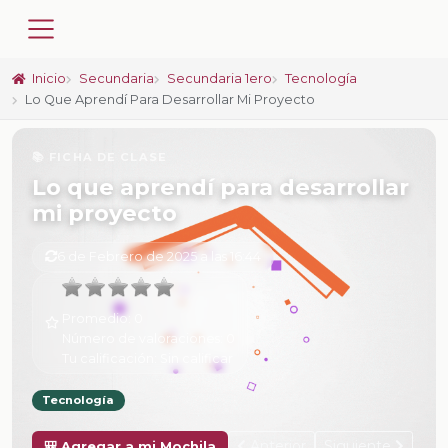
Inicio
Secundaria
Secundaria 1ero
Tecnología
Lo Que Aprendí Para Desarrollar Mi Proyecto
📚 FICHA DE CLASE
Lo que aprendí para desarrollar
mi proyecto
6 de Febrero de 2025 a las 16:44
Promedio:
0
Número de valoraciones:
0
Tu calificación:
Sin calificar
Tecnología
Anterior
Siguiente
🎒 Agregar a mi Mochila