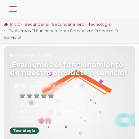
Inicio
Secundaria
Secundaria 1ero
Tecnología
¡Evaluemos El Funcionamiento De Nuestro Producto O
Servicio!
📚 FICHA DE CLASE
¡Evaluemos el funcionamiento
de nuestro producto o servicio!
6 de Febrero de 2025 a las 16:44
Promedio:
0
Número de valoraciones:
0
Tu calificación:
Sin calificar
Tecnología