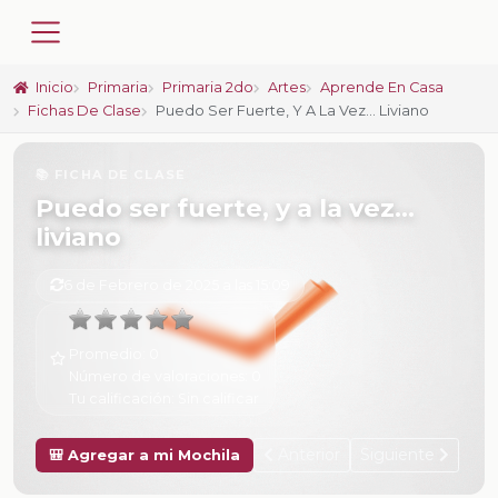
Inicio
Primaria
Primaria 2do
Artes
Aprende En Casa
Fichas De Clase
Puedo Ser Fuerte, Y A La Vez... Liviano
📚 FICHA DE CLASE
Puedo ser fuerte, y a la vez...
liviano
6 de Febrero de 2025 a las 15:09
Promedio:
0
Número de valoraciones:
0
Tu calificación:
Sin calificar
Anterior
Siguiente
🎒 Agregar a mi Mochila