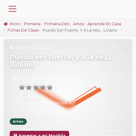
Inicio
Primaria
Primaria 2do
Artes
Aprende En Casa
Fichas De Clase
Puedo Ser Fuerte, Y A La Vez... Liviano
📚 FICHA DE CLASE
Puedo ser fuerte, y a la vez...
liviano
6 de Febrero de 2025 a las 15:10
Promedio:
0
Número de valoraciones:
0
Tu calificación:
Sin calificar
Artes
Anterior
Siguiente
🎒 Agregar a mi Mochila