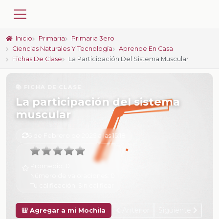
Inicio
Primaria
Primaria 3ero
Ciencias Naturales Y Tecnología
Aprende En Casa
Fichas De Clase
La Participación Del Sistema Muscular
📚 FICHA DE CLASE
La participación del sistema
muscular
6 de Febrero de 2025 a las 15:18
Promedio:
0
Número de valoraciones:
0
Tu calificación:
Sin calificar
Anterior
Siguiente
🎒 Agregar a mi Mochila