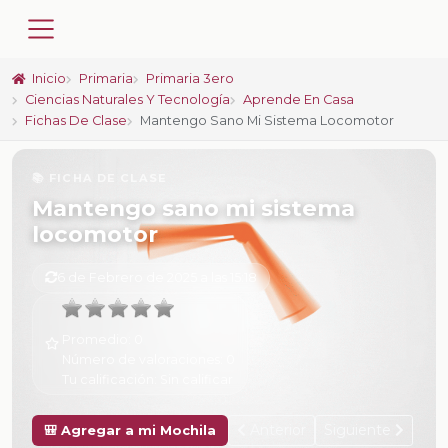
Inicio
Primaria
Primaria 3ero
Ciencias Naturales Y Tecnología
Aprende En Casa
Fichas De Clase
Mantengo Sano Mi Sistema Locomotor
📚 FICHA DE CLASE
Mantengo sano mi sistema
locomotor
6 de Febrero de 2025 a las 15:18
Promedio:
0
Número de valoraciones:
0
Tu calificación:
Sin calificar
Anterior
Siguiente
🎒 Agregar a mi Mochila