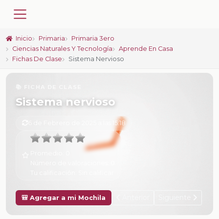
Inicio
Primaria
Primaria 3ero
Ciencias Naturales Y Tecnología
Aprende En Casa
Fichas De Clase
Sistema Nervioso
📚 FICHA DE CLASE
Sistema nervioso
6 de Febrero de 2025 a las 15:18
Promedio:
0
Número de valoraciones:
0
Tu calificación:
Sin calificar
Anterior
Siguiente
🎒 Agregar a mi Mochila