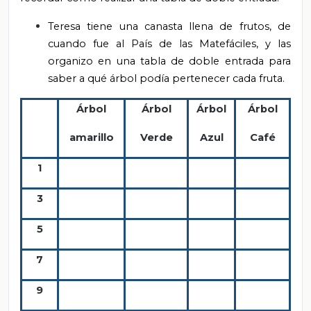
Teresa tiene una canasta llena de frutos, de
cuando fue al País de las Matefáciles, y las
organizo en una tabla de doble entrada para
saber a qué árbol podía pertenecer cada fruta.
Árbol
Árbol
Árbol
Árbol
amarillo
Verde
Azul
Café
1
3
5
7
9