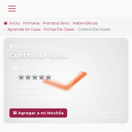
Inicio
Primaria
Primaria 3ero
Matemáticas
Aprende En Casa
Fichas De Clase
Control De Vuelo
📚 FICHA DE CLASE
Control de vuelo
6 de Febrero de 2025 a las 15:27
Promedio:
0
Número de valoraciones:
0
Tu calificación:
Sin calificar
Anterior
Siguiente
🎒 Agregar a mi Mochila