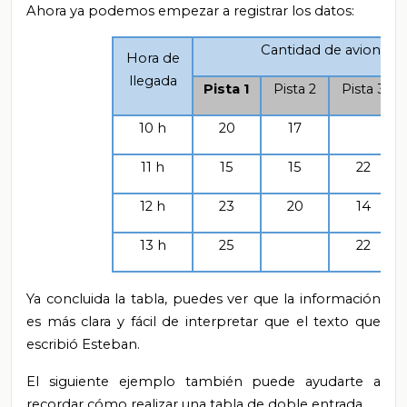
Ahora ya podemos empezar a registrar los datos:
Cantidad de aviones.
Hora de
llegada
Pista 1
Pista 2
Pista 3
10 h
20
17
11 h
15
15
22
12 h
23
20
14
13 h
25
22
Ya concluida la tabla, puedes ver que la información
es más clara y fácil de interpretar que el texto que
escribió Esteban.
El siguiente ejemplo también puede ayudarte a
recordar cómo realizar una tabla de doble entrada.