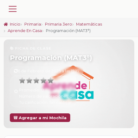
Inicio
Primaria
Primaria 3ero
Matemáticas
Aprende En Casa
Programación (MAT3°)
📚 FICHA DE CLASE
Programación (MAT3°)
6 de Febrero de 2025 a las 15:27
Promedio:
0
Número de valoraciones:
0
Tu calificación:
Sin calificar
🎒 Agregar a mi Mochila