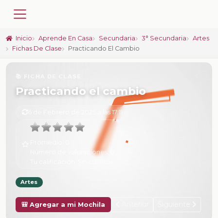
Inicio
Aprende En Casa
Secundaria
3° Secundaria
Artes
Fichas De Clase
Practicando El Cambio
📚 FICHA DE CLASE
Practicando el cambio
6 de Febrero de 2025 a las 17:11
Promedio:
0
Número de valoraciones:
0
Tu calificación:
Sin calificar
Artes
Anterior
Siguiente
🎒 Agregar a mi Mochila