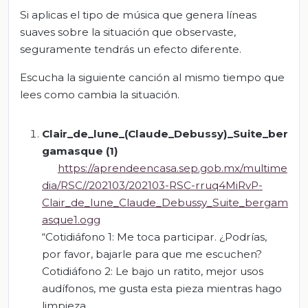
Si aplicas el tipo de música que genera líneas
suaves sobre la situación que observaste,
seguramente tendrás un efecto diferente.
Escucha la siguiente canción al mismo tiempo que
lees como cambia la situación.
Clair_de_lune
_(
Claude_
Debussy
)_
Suite_ber
gamasque
(1)
https://aprendeencasa.sep.gob.mx/multime
dia/RSC//202103/202103-RSC-rruq4MiRvP-
Clair_de_lune_Claude_Debussy_Suite_bergam
asque1.ogg
“Cotidiáfono 1: Me toca participar. ¿Podrías,
por favor, bajarle para que me escuchen?
Cotidiáfono 2: Le bajo un ratito, mejor usos
audífonos, me gusta esta pieza mientras hago
limpieza.