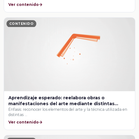
Ver contenido
CONTENIDO
Aprendizaje esperado: reelabora obras o
manifestaciones del arte mediante distintas
técnicas de composición para crear y presentar
Énfasis: reconocer los elementos del arte y la técnica utilizada en
distintas …
una producción artística interdisciplinaria con
sentido social.
Ver contenido