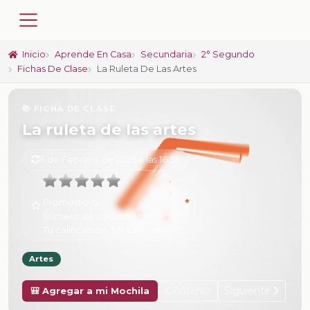
Inicio
Aprende En Casa
Secundaria
2° Segundo
Fichas De Clase
La Ruleta De Las Artes
📚 FICHA DE CLASE
La ruleta de las artes
6 de Febrero de 2025 a las 16:55
Promedio:
0
Número de valoraciones:
0
Tu calificación:
Sin calificar
Artes
Anterior
Siguiente
🎒 Agregar a mi Mochila