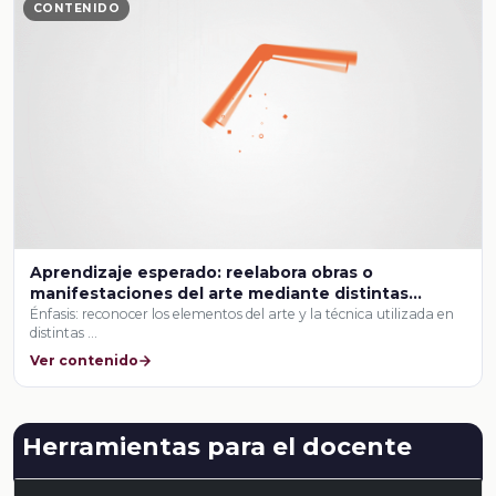
CONTENIDO
Aprendizaje esperado: reelabora obras o
manifestaciones del arte mediante distintas
técnicas de composición para crear y presentar
Énfasis: reconocer los elementos del arte y la técnica utilizada en
distintas …
una producción artística interdisciplinaria con
sentido social.
Ver contenido
Herramientas para el docente